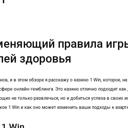
зменяющий правила игр
лей здоровья
в, и в этом обзоре я расскажу о казино 1 Win, которое, на
ере онлайн-гемблинга. Это казино отлично подходит как д
их не только развлечься, но и добиться успеха в своих и
такое 1 Win и как оно может изменить ваши подходы к азар
 1 Win