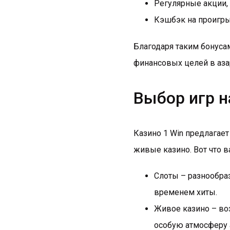
Регулярные акции,
Кэшбэк на проигры
Благодаря таким бонуса
финансовых целей в аза
Выбор игр н
Казино 1 Win предлагает
живые казино. Вот что в
Слоты – разнообраз
временем хиты.
Живое казино – во
особую атмосферу а