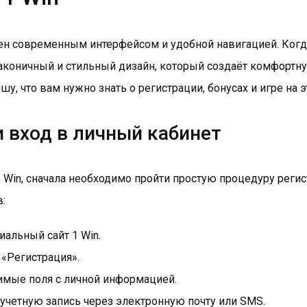
щен современным интерфейсом и удобной навигацией. Когд
 лаконичный и стильный дизайн, который создаёт комфортн
ишу, что вам нужно знать о регистрации, бонусах и игре на э
и вход в личный кабинет
1 Win, сначала необходимо пройти простую процедуру регис
:
альный сайт 1 Win.
«Регистрация».
имые поля с личной информацией.
учетную запись через электронную почту или SMS.