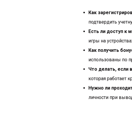
Как зарегистриров
подтвердить учетну
Есть ли доступ к 
игры на устройства
Как получить бону
использованы по п
Что делать, если
которая работает к
Нужно ли проходит
личности при вывод