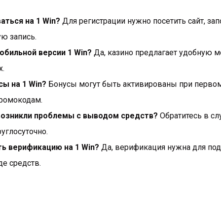
аться на 1 Win?
Для регистрации нужно посетить сайт, за
ю запись.
мобильной версии 1 Win?
Да, казино предлагает удобную 
х.
сы на 1 Win?
Бонусы могут быть активированы при первом
ромокодам.
 возникли проблемы с выводом средств?
Обратитесь в сл
руглосуточно.
ь верификацию на 1 Win?
Да, верификация нужна для по
е средств.