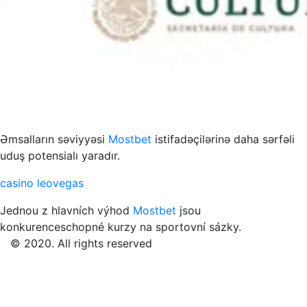
s to przykład funkcjonowania współczesnych mediów
Əmsalların səviyyəsi
Mostbet
istifadəçilərinə daha sərfəli
uduş potensialı yaradır.
casino leovegas
Jednou z hlavních výhod
Mostbet
jsou
konkurenceschopné kurzy na sportovní sázky.
© 2020. All rights reserved