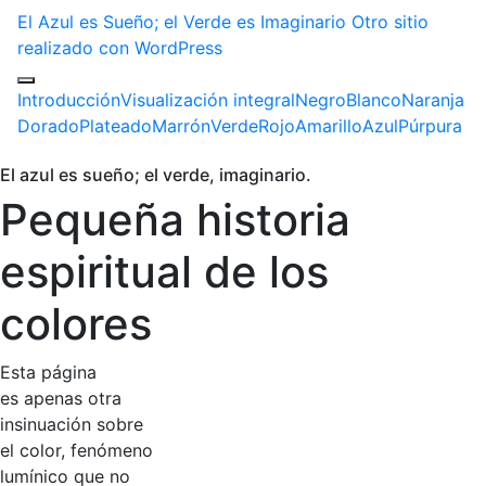
El Azul es Sueño; el Verde es Imaginario
Otro sitio
realizado con WordPress
Introducción
Visualización integral
Negro
Blanco
Naranja
Dorado
Plateado
Marrón
Verde
Rojo
Amarillo
Azul
Púrpura
El azul es sueño; el verde, imaginario.
Pequeña historia
espiritual de los
colores
Esta página
es apenas otra
insinuación sobre
el color, fenómeno
lumínico que no