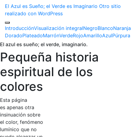
El Azul es Sueño; el Verde es Imaginario
Otro sitio
realizado con WordPress
Introducción
Visualización integral
Negro
Blanco
Naranja
Dorado
Plateado
Marrón
Verde
Rojo
Amarillo
Azul
Púrpura
El azul es sueño; el verde, imaginario.
Pequeña historia
espiritual de los
colores
Esta página
es apenas otra
insinuación sobre
el color, fenómeno
lumínico que no
puede alcanzar un