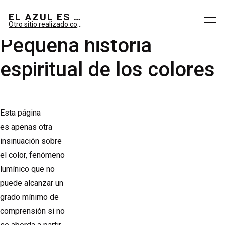
El azul es sueño; el verde, imaginario.
EL AZUL ES SUEÑO; EL VERDE ES IMAGINARIO
Otro sitio realizado con WordPress
Pequeña historia
espiritual de los colores
Esta página
es apenas otra
insinuación sobre
el color, fenómeno
lumínico que no
puede alcanzar un
grado mínimo de
comprensión si no