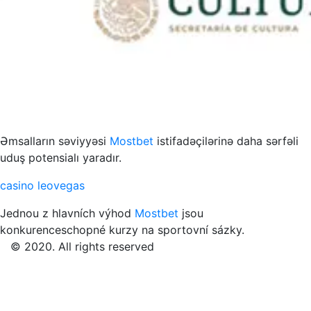
s to przykład funkcjonowania współczesnych mediów
Əmsalların səviyyəsi
Mostbet
istifadəçilərinə daha sərfəli
uduş potensialı yaradır.
casino leovegas
Jednou z hlavních výhod
Mostbet
jsou
konkurenceschopné kurzy na sportovní sázky.
© 2020. All rights reserved