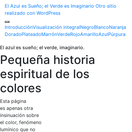
El Azul es Sueño; el Verde es Imaginario
Otro sitio
realizado con WordPress
Introducción
Visualización integral
Negro
Blanco
Naranja
Dorado
Plateado
Marrón
Verde
Rojo
Amarillo
Azul
Púrpura
El azul es sueño; el verde, imaginario.
Pequeña historia
espiritual de los
colores
Esta página
es apenas otra
insinuación sobre
el color, fenómeno
lumínico que no