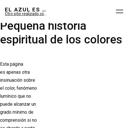
El azul es sueño; el verde, imaginario.
EL AZUL ES SUEÑO; EL VERDE ES IMAGINARIO
Otro sitio realizado con WordPress
Pequeña historia
espiritual de los colores
Esta página
es apenas otra
insinuación sobre
el color, fenómeno
lumínico que no
puede alcanzar un
grado mínimo de
comprensión si no