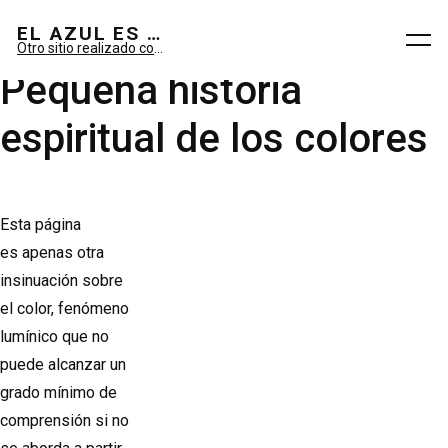
El azul es sueño; el verde, imaginario.
EL AZUL ES SUEÑO; EL VERDE ES IMAGINARIO
Otro sitio realizado con WordPress
Pequeña historia
espiritual de los colores
Esta página
es apenas otra
insinuación sobre
el color, fenómeno
lumínico que no
puede alcanzar un
grado mínimo de
comprensión si no