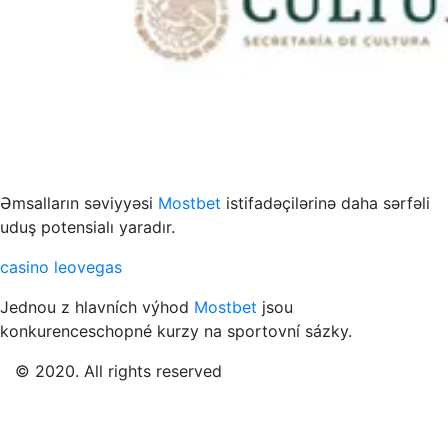
s to przykład funkcjonowania współczesnych mediów
Əmsalların səviyyəsi
Mostbet
istifadəçilərinə daha sərfəli
uduş potensialı yaradır.
casino leovegas
Jednou z hlavních výhod
Mostbet
jsou
konkurenceschopné kurzy na sportovní sázky.
© 2020. All rights reserved