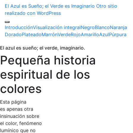
El Azul es Sueño; el Verde es Imaginario
Otro sitio
realizado con WordPress
Introducción
Visualización integral
Negro
Blanco
Naranja
Dorado
Plateado
Marrón
Verde
Rojo
Amarillo
Azul
Púrpura
El azul es sueño; el verde, imaginario.
Pequeña historia
espiritual de los
colores
Esta página
es apenas otra
insinuación sobre
el color, fenómeno
lumínico que no