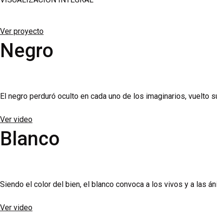
Bei der Anwendung und Wirkung von Flomax ist für erfahrene Kli
Ver proyecto
Syndrom bei Katarakt-OPs erhöhen kann – auch noch nach Absetz
Negro
orthostatische Nebenwirkungen im Vergleich zur Nüchterneinna
Hinweise dazu finden Sie in unserem Beitrag zur
Männergesund
sich die effektiven Zuzahlungen im Alltag teils deutlich untersch
El negro perduró oculto en cada uno de los imaginarios, vuelto
Ver video
Blanco
Siendo el color del bien, el blanco convoca a los vivos y a las á
Ver video