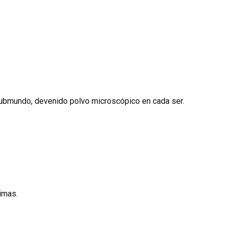
niker besonders relevant, dass das unter Tamsulosin bekannte α1
en. Bei Flomax Tabletten senkt die Einnahme direkt nach dersel
hme reduzieren. Vor elektiven Augenoperationen sollte die Med
heit
. Der aktueller Preis von Flomax schwankt je nach Packungs
eiden.
 submundo, devenido polvo microscópico en cada ser.
nimas.