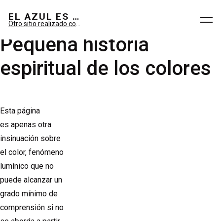
El azul es sueño; el verde, imaginario.
EL AZUL ES SUEÑO; EL VERDE ES IMAGINARIO
Otro sitio realizado con WordPress
Pequeña historia
espiritual de los colores
Esta página
es apenas otra
insinuación sobre
el color, fenómeno
lumínico que no
puede alcanzar un
grado mínimo de
comprensión si no