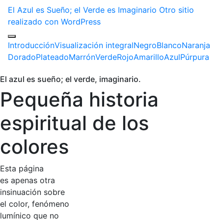
El Azul es Sueño; el Verde es Imaginario
Otro sitio
realizado con WordPress
Introducción
Visualización integral
Negro
Blanco
Naranja
Dorado
Plateado
Marrón
Verde
Rojo
Amarillo
Azul
Púrpura
El azul es sueño; el verde, imaginario.
Pequeña historia
espiritual de los
colores
Esta página
es apenas otra
insinuación sobre
el color, fenómeno
lumínico que no