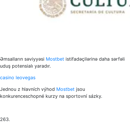
s to przykład funkcjonowania współczesnych mediów
Əmsalların səviyyəsi
Mostbet
istifadəçilərinə daha sərfəli
uduş potensialı yaradır.
casino leovegas
Jednou z hlavních výhod
Mostbet
jsou
konkurenceschopné kurzy na sportovní sázky.
263.