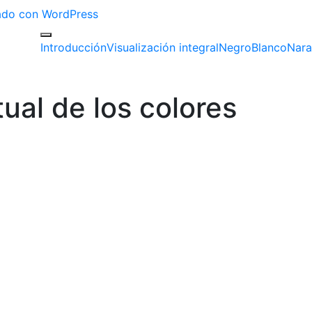
izado con WordPress
Introducción
Visualización integral
Negro
Blanco
Nara
tual de los colores