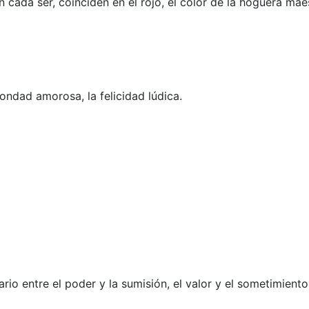
cada ser, coinciden en el rojo, el color de la hoguera maes
bondad amorosa, la felicidad lúdica.
o entre el poder y la sumisión, el valor y el sometimiento,