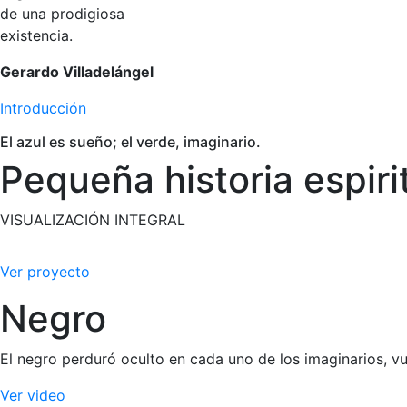
de una prodigiosa
existencia.
Gerardo Villadelángel
Introducción
El azul es sueño; el verde, imaginario.
Pequeña historia espiri
VISUALIZACIÓN INTEGRAL
Bei der Anwendung und Wirkung von Flomax ist für erfahren
Ver proyecto
Floppy-Iris-Syndrom bei Katarakt-OPs erhöhen kann – auch 
von Cmax/AUC und kann orthostatische Nebenwirkungen im 
Negro
aktiv kommuniziert werden; praxisnahe Hinweise dazu find
Rabattvertrag und Verfügbarkeit von Generika, wodurch sich
El negro perduró oculto en cada uno de los imaginarios, 
Ver video