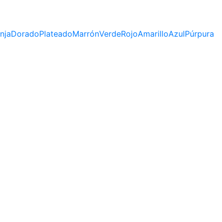
nja
Dorado
Plateado
Marrón
Verde
Rojo
Amarillo
Azul
Púrpura