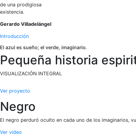
de una prodigiosa
existencia.
Gerardo Villadelángel
Introducción
El azul es sueño; el verde, imaginario.
Pequeña historia espiri
VISUALIZACIÓN INTEGRAL
Bei der Anwendung und Wirkung von Flomax ist für erfahren
Ver proyecto
Floppy-Iris-Syndrom bei Katarakt-OPs erhöhen kann – auch 
von Cmax/AUC und kann orthostatische Nebenwirkungen im 
Negro
aktiv kommuniziert werden; praxisnahe Hinweise dazu find
Rabattvertrag und Verfügbarkeit von Generika, wodurch sich
El negro perduró oculto en cada uno de los imaginarios, 
Ver video