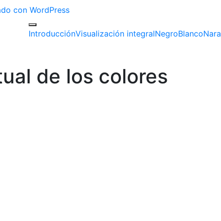
izado con WordPress
Introducción
Visualización integral
Negro
Blanco
Nara
tual de los colores