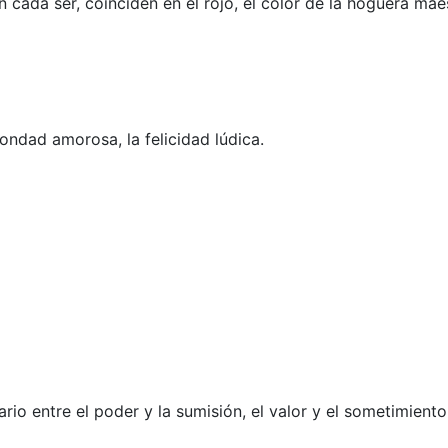
cada ser, coinciden en el rojo, el color de la hoguera maes
bondad amorosa, la felicidad lúdica.
o entre el poder y la sumisión, el valor y el sometimiento,