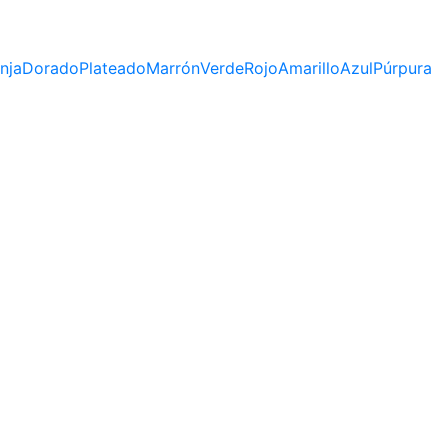
nja
Dorado
Plateado
Marrón
Verde
Rojo
Amarillo
Azul
Púrpura