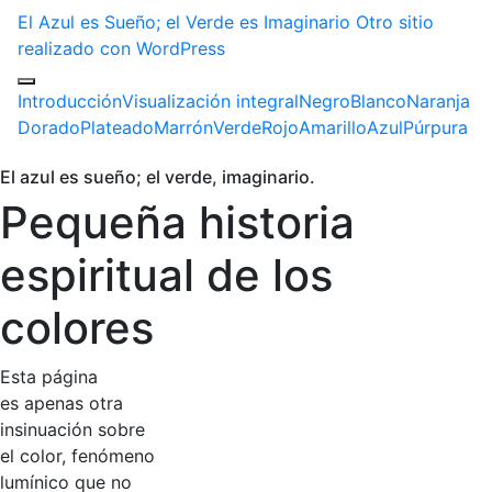
El Azul es Sueño; el Verde es Imaginario
Otro sitio
realizado con WordPress
Introducción
Visualización integral
Negro
Blanco
Naranja
Dorado
Plateado
Marrón
Verde
Rojo
Amarillo
Azul
Púrpura
El azul es sueño; el verde, imaginario.
Pequeña historia
espiritual de los
colores
Esta página
es apenas otra
insinuación sobre
el color, fenómeno
lumínico que no