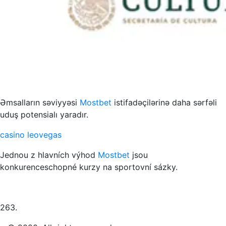
s to przykład funkcjonowania współczesnych mediów
Əmsalların səviyyəsi
Mostbet
istifadəçilərinə daha sərfəli
uduş potensialı yaradır.
casino leovegas
Jednou z hlavních výhod
Mostbet
jsou
konkurenceschopné kurzy na sportovní sázky.
263.