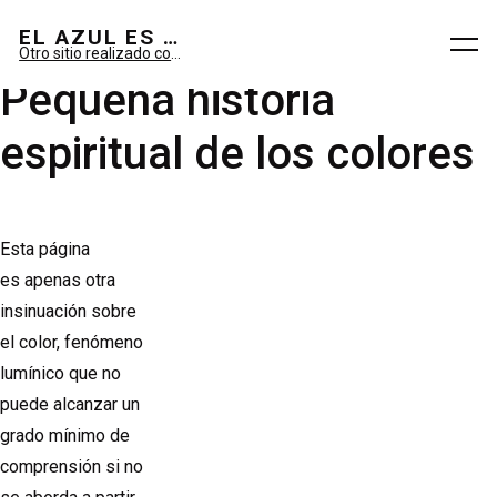
El azul es sueño; el verde, imaginario.
EL AZUL ES SUEÑO; EL VERDE ES IMAGINARIO
Otro sitio realizado con WordPress
Pequeña historia
espiritual de los colores
Esta página
es apenas otra
insinuación sobre
el color, fenómeno
lumínico que no
puede alcanzar un
grado mínimo de
comprensión si no