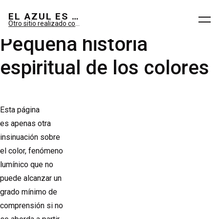
El azul es sueño; el verde, imaginario.
EL AZUL ES SUEÑO; EL VERDE ES IMAGINARIO
Otro sitio realizado con WordPress
Pequeña historia
espiritual de los colores
Esta página
es apenas otra
insinuación sobre
el color, fenómeno
lumínico que no
puede alcanzar un
grado mínimo de
comprensión si no