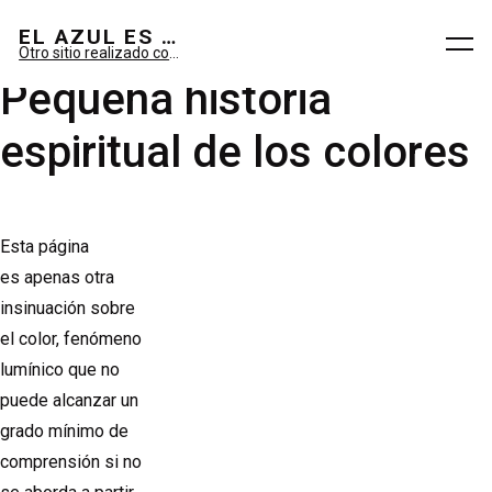
El azul es sueño; el verde, imaginario.
EL AZUL ES SUEÑO; EL VERDE ES IMAGINARIO
Otro sitio realizado con WordPress
Pequeña historia
espiritual de los colores
Esta página
es apenas otra
insinuación sobre
el color, fenómeno
lumínico que no
puede alcanzar un
grado mínimo de
comprensión si no