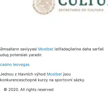
s to przykład funkcjonowania współczesnych mediów
Əmsalların səviyyəsi
Mostbet
istifadəçilərinə daha sərfəli
uduş potensialı yaradır.
casino leovegas
Jednou z hlavních výhod
Mostbet
jsou
konkurenceschopné kurzy na sportovní sázky.
© 2020. All rights reserved