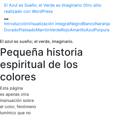
El Azul es Sueño; el Verde es Imaginario
Otro sitio
realizado con WordPress
Introducción
Visualización integral
Negro
Blanco
Naranja
Dorado
Plateado
Marrón
Verde
Rojo
Amarillo
Azul
Púrpura
El azul es sueño; el verde, imaginario.
Pequeña historia
espiritual de los
colores
Esta página
es apenas otra
insinuación sobre
el color, fenómeno
lumínico que no