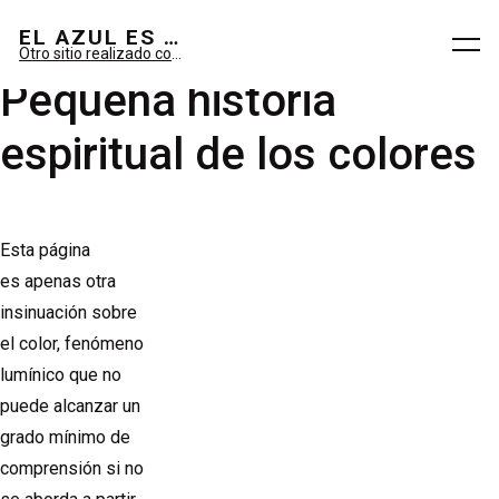
El azul es sueño; el verde, imaginario.
EL AZUL ES SUEÑO; EL VERDE ES IMAGINARIO
Otro sitio realizado con WordPress
Pequeña historia
espiritual de los colores
Esta página
es apenas otra
insinuación sobre
el color, fenómeno
lumínico que no
puede alcanzar un
grado mínimo de
comprensión si no