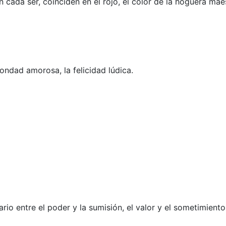
cada ser, coinciden en el rojo, el color de la hoguera maes
bondad amorosa, la felicidad lúdica.
o entre el poder y la sumisión, el valor y el sometimiento,