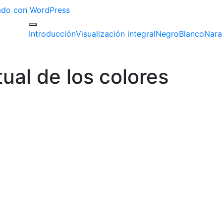
izado con WordPress
Introducción
Visualización integral
Negro
Blanco
Nara
tual de los colores