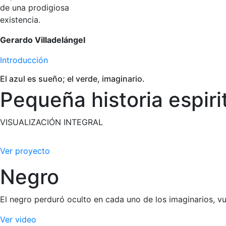
de una prodigiosa
existencia.
Gerardo Villadelángel
Introducción
El azul es sueño; el verde, imaginario.
Pequeña historia espiri
VISUALIZACIÓN INTEGRAL
Bei der Anwendung und Wirkung von Flomax ist für erfahren
Ver proyecto
Floppy-Iris-Syndrom bei Katarakt-OPs erhöhen kann – auch 
von Cmax/AUC und kann orthostatische Nebenwirkungen im 
Negro
aktiv kommuniziert werden; praxisnahe Hinweise dazu find
Rabattvertrag und Verfügbarkeit von Generika, wodurch sich
El negro perduró oculto en cada uno de los imaginarios, 
Ver video