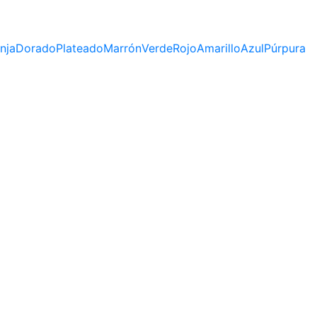
nja
Dorado
Plateado
Marrón
Verde
Rojo
Amarillo
Azul
Púrpura