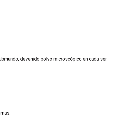
niker besonders relevant, dass das unter Tamsulosin bekannte α1
en. Bei Flomax Tabletten senkt die Einnahme direkt nach dersel
hme reduzieren. Vor elektiven Augenoperationen sollte die Med
heit
. Der aktueller Preis von Flomax schwankt je nach Packungs
eiden.
 submundo, devenido polvo microscópico en cada ser.
nimas.