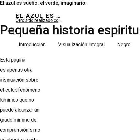
El azul es sueño; el verde, imaginario.
EL AZUL ES SUEÑO; EL VERDE ES IMAGINARIO
Otro sitio realizado con WordPress
Pequeña historia espiritu
Introducción
Visualización integral
Negro
Esta página
es apenas otra
insinuación sobre
el color, fenómeno
lumínico que no
puede alcanzar un
grado mínimo de
comprensión si no
se aborda a partir