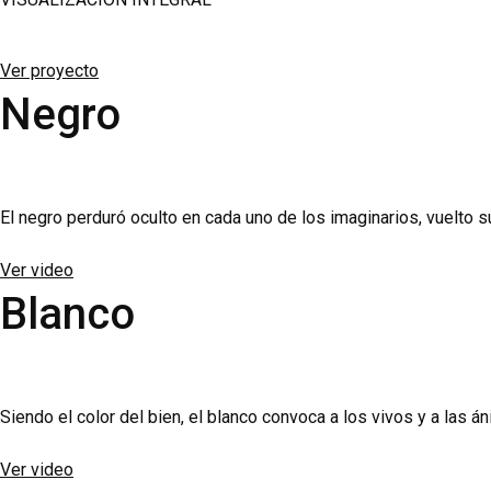
Bei der Anwendung und Wirkung von Flomax ist für erfahrene Kli
Ver proyecto
Syndrom bei Katarakt-OPs erhöhen kann – auch noch nach Absetz
Negro
orthostatische Nebenwirkungen im Vergleich zur Nüchterneinna
Hinweise dazu finden Sie in unserem Beitrag zur
Männergesund
sich die effektiven Zuzahlungen im Alltag teils deutlich untersch
El negro perduró oculto en cada uno de los imaginarios, vuelto
Ver video
Blanco
Siendo el color del bien, el blanco convoca a los vivos y a las á
Ver video