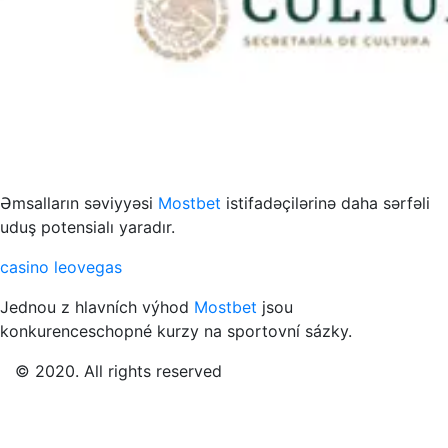
s to przykład funkcjonowania współczesnych mediów
Əmsalların səviyyəsi
Mostbet
istifadəçilərinə daha sərfəli
uduş potensialı yaradır.
casino leovegas
Jednou z hlavních výhod
Mostbet
jsou
konkurenceschopné kurzy na sportovní sázky.
© 2020. All rights reserved