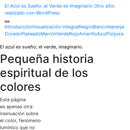
El Azul es Sueño; el Verde es Imaginario
Otro sitio
realizado con WordPress
Introducción
Visualización integral
Negro
Blanco
Naranja
Dorado
Plateado
Marrón
Verde
Rojo
Amarillo
Azul
Púrpura
El azul es sueño; el verde, imaginario.
Pequeña historia
espiritual de los
colores
Esta página
es apenas otra
insinuación sobre
el color, fenómeno
lumínico que no