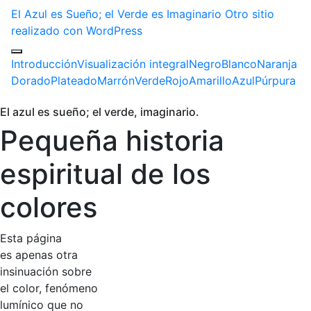
El Azul es Sueño; el Verde es Imaginario
Otro sitio
realizado con WordPress
Introducción
Visualización integral
Negro
Blanco
Naranja
Dorado
Plateado
Marrón
Verde
Rojo
Amarillo
Azul
Púrpura
El azul es sueño; el verde, imaginario.
Pequeña historia
espiritual de los
colores
Esta página
es apenas otra
insinuación sobre
el color, fenómeno
lumínico que no