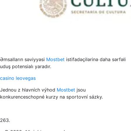
s to przykład funkcjonowania współczesnych mediów
Əmsalların səviyyəsi
Mostbet
istifadəçilərinə daha sərfəli
uduş potensialı yaradır.
casino leovegas
Jednou z hlavních výhod
Mostbet
jsou
konkurenceschopné kurzy na sportovní sázky.
263.