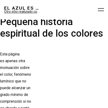
El azul es sueño; el verde, imaginario.
EL AZUL ES SUEÑO; EL VERDE ES IMAGINARIO
Otro sitio realizado con WordPress
Pequeña historia
espiritual de los colores
Esta página
es apenas otra
insinuación sobre
el color, fenómeno
lumínico que no
puede alcanzar un
grado mínimo de
comprensión si no