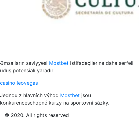
s to przykład funkcjonowania współczesnych mediów
Əmsalların səviyyəsi
Mostbet
istifadəçilərinə daha sərfəli
uduş potensialı yaradır.
casino leovegas
Jednou z hlavních výhod
Mostbet
jsou
konkurenceschopné kurzy na sportovní sázky.
© 2020. All rights reserved