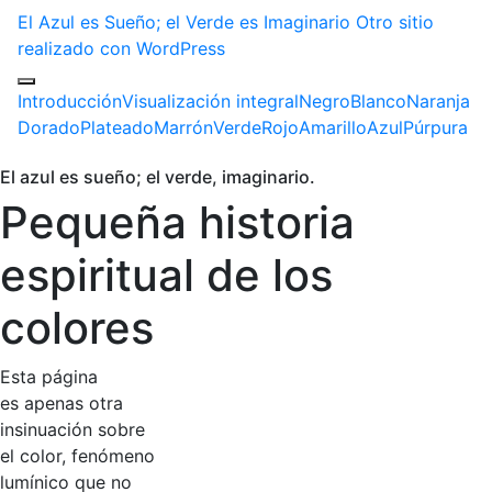
El Azul es Sueño; el Verde es Imaginario
Otro sitio
realizado con WordPress
Introducción
Visualización integral
Negro
Blanco
Naranja
Dorado
Plateado
Marrón
Verde
Rojo
Amarillo
Azul
Púrpura
El azul es sueño; el verde, imaginario.
Pequeña historia
espiritual de los
colores
Esta página
es apenas otra
insinuación sobre
el color, fenómeno
lumínico que no