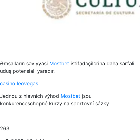
s to przykład funkcjonowania współczesnych mediów
Əmsalların səviyyəsi
Mostbet
istifadəçilərinə daha sərfəli
uduş potensialı yaradır.
casino leovegas
Jednou z hlavních výhod
Mostbet
jsou
konkurenceschopné kurzy na sportovní sázky.
263.