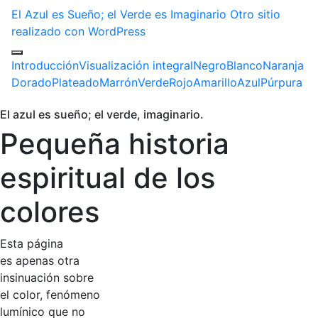
El Azul es Sueño; el Verde es Imaginario
Otro sitio
realizado con WordPress
Introducción
Visualización integral
Negro
Blanco
Naranja
Dorado
Plateado
Marrón
Verde
Rojo
Amarillo
Azul
Púrpura
El azul es sueño; el verde, imaginario.
Pequeña historia
espiritual de los
colores
Esta página
es apenas otra
insinuación sobre
el color, fenómeno
lumínico que no