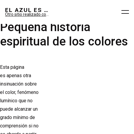
El azul es sueño; el verde, imaginario.
EL AZUL ES SUEÑO; EL VERDE ES IMAGINARIO
Otro sitio realizado con WordPress
Pequeña historia
espiritual de los colores
Esta página
es apenas otra
insinuación sobre
el color, fenómeno
lumínico que no
puede alcanzar un
grado mínimo de
comprensión si no