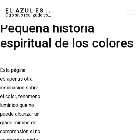
El azul es sueño; el verde, imaginario.
EL AZUL ES SUEÑO; EL VERDE ES IMAGINARIO
Otro sitio realizado con WordPress
Pequeña historia
espiritual de los colores
Esta página
es apenas otra
insinuación sobre
el color, fenómeno
lumínico que no
puede alcanzar un
grado mínimo de
comprensión si no