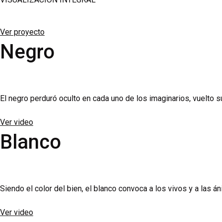
Bei der Anwendung und Wirkung von Flomax ist für erfahrene Kli
Ver proyecto
Syndrom bei Katarakt-OPs erhöhen kann – auch noch nach Absetz
Negro
orthostatische Nebenwirkungen im Vergleich zur Nüchterneinna
Hinweise dazu finden Sie in unserem Beitrag zur
Männergesund
sich die effektiven Zuzahlungen im Alltag teils deutlich untersch
El negro perduró oculto en cada uno de los imaginarios, vuelto
Ver video
Blanco
Siendo el color del bien, el blanco convoca a los vivos y a las á
Ver video