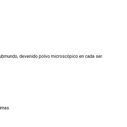
niker besonders relevant, dass das unter Tamsulosin bekannte α1
en. Bei Flomax Tabletten senkt die Einnahme direkt nach dersel
hme reduzieren. Vor elektiven Augenoperationen sollte die Med
heit
. Der aktueller Preis von Flomax schwankt je nach Packungs
eiden.
 submundo, devenido polvo microscópico en cada ser.
nimas.