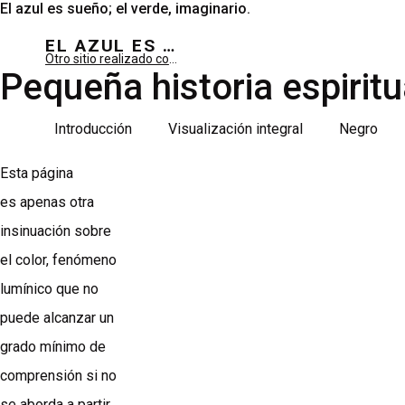
El azul es sueño; el verde, imaginario.
EL AZUL ES SUEÑO; EL VERDE ES IMAGINARIO
Otro sitio realizado con WordPress
Pequeña historia espiritu
Introducción
Visualización integral
Negro
Esta página
es apenas otra
insinuación sobre
el color, fenómeno
lumínico que no
puede alcanzar un
grado mínimo de
comprensión si no
se aborda a partir