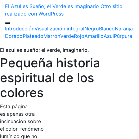
El Azul es Sueño; el Verde es Imaginario
Otro sitio
realizado con WordPress
Introducción
Visualización integral
Negro
Blanco
Naranja
Dorado
Plateado
Marrón
Verde
Rojo
Amarillo
Azul
Púrpura
El azul es sueño; el verde, imaginario.
Pequeña historia
espiritual de los
colores
Esta página
es apenas otra
insinuación sobre
el color, fenómeno
lumínico que no