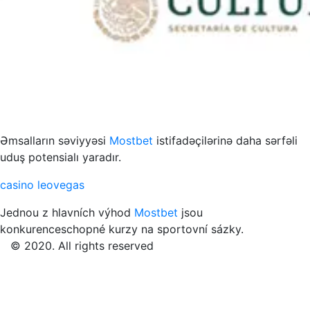
s to przykład funkcjonowania współczesnych mediów
Əmsalların səviyyəsi
Mostbet
istifadəçilərinə daha sərfəli
uduş potensialı yaradır.
casino leovegas
Jednou z hlavních výhod
Mostbet
jsou
konkurenceschopné kurzy na sportovní sázky.
© 2020. All rights reserved