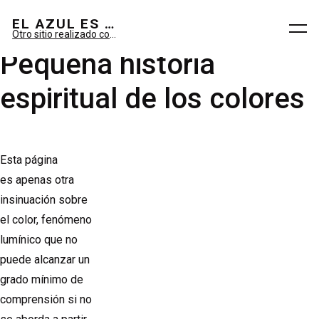
El azul es sueño; el verde, imaginario.
EL AZUL ES SUEÑO; EL VERDE ES IMAGINARIO
Otro sitio realizado con WordPress
Pequeña historia
espiritual de los colores
Esta página
es apenas otra
insinuación sobre
el color, fenómeno
lumínico que no
puede alcanzar un
grado mínimo de
comprensión si no