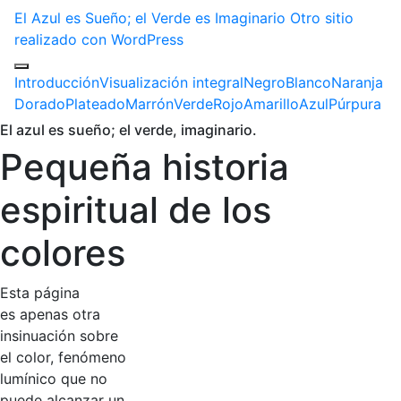
El Azul es Sueño; el Verde es Imaginario
Otro sitio
realizado con WordPress
Introducción
Visualización integral
Negro
Blanco
Naranja
Dorado
Plateado
Marrón
Verde
Rojo
Amarillo
Azul
Púrpura
El azul es sueño; el verde, imaginario.
Pequeña historia
espiritual de los
colores
Esta página
es apenas otra
insinuación sobre
el color, fenómeno
lumínico que no
puede alcanzar un