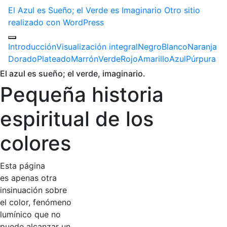
El Azul es Sueño; el Verde es Imaginario
Otro sitio
realizado con WordPress
Introducción
Visualización integral
Negro
Blanco
Naranja
Dorado
Plateado
Marrón
Verde
Rojo
Amarillo
Azul
Púrpura
El azul es sueño; el verde, imaginario.
Pequeña historia
espiritual de los
colores
Esta página
es apenas otra
insinuación sobre
el color, fenómeno
lumínico que no
puede alcanzar un