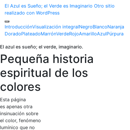
El Azul es Sueño; el Verde es Imaginario
Otro sitio
realizado con WordPress
Introducción
Visualización integral
Negro
Blanco
Naranja
Dorado
Plateado
Marrón
Verde
Rojo
Amarillo
Azul
Púrpura
El azul es sueño; el verde, imaginario.
Pequeña historia
espiritual de los
colores
Esta página
es apenas otra
insinuación sobre
el color, fenómeno
lumínico que no