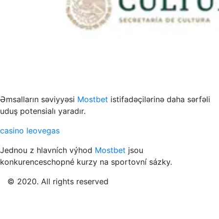
s to przykład funkcjonowania współczesnych mediów
Əmsalların səviyyəsi
Mostbet
istifadəçilərinə daha sərfəli
uduş potensialı yaradır.
casino leovegas
Jednou z hlavních výhod
Mostbet
jsou
konkurenceschopné kurzy na sportovní sázky.
© 2020. All rights reserved