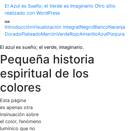
El Azul es Sueño; el Verde es Imaginario
Otro sitio
realizado con WordPress
Introducción
Visualización integral
Negro
Blanco
Naranja
Dorado
Plateado
Marrón
Verde
Rojo
Amarillo
Azul
Púrpura
El azul es sueño; el verde, imaginario.
Pequeña historia
espiritual de los
colores
Esta página
es apenas otra
insinuación sobre
el color, fenómeno
lumínico que no