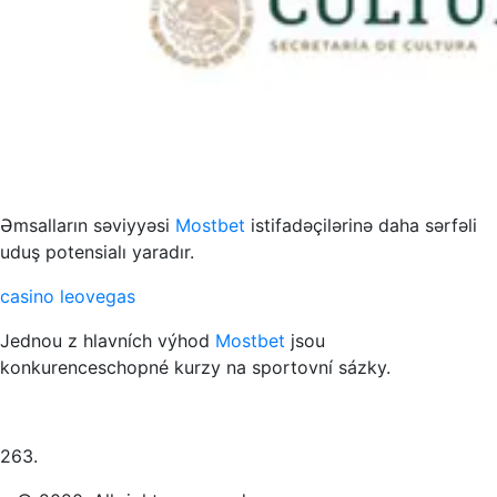
s to przykład funkcjonowania współczesnych mediów
Əmsalların səviyyəsi
Mostbet
istifadəçilərinə daha sərfəli
uduş potensialı yaradır.
casino leovegas
Jednou z hlavních výhod
Mostbet
jsou
konkurenceschopné kurzy na sportovní sázky.
263.