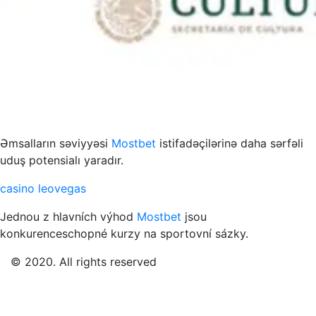
s to przykład funkcjonowania współczesnych mediów
Əmsalların səviyyəsi
Mostbet
istifadəçilərinə daha sərfəli
uduş potensialı yaradır.
casino leovegas
Jednou z hlavních výhod
Mostbet
jsou
konkurenceschopné kurzy na sportovní sázky.
© 2020. All rights reserved