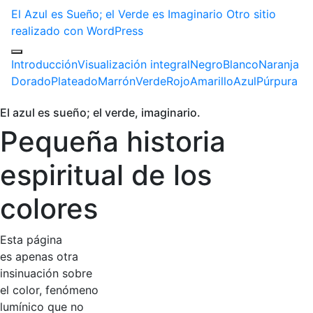
El Azul es Sueño; el Verde es Imaginario
Otro sitio
realizado con WordPress
Introducción
Visualización integral
Negro
Blanco
Naranja
Dorado
Plateado
Marrón
Verde
Rojo
Amarillo
Azul
Púrpura
El azul es sueño; el verde, imaginario.
Pequeña historia
espiritual de los
colores
Esta página
es apenas otra
insinuación sobre
el color, fenómeno
lumínico que no