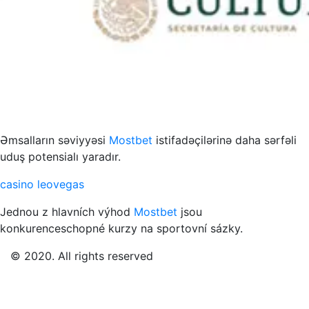
s to przykład funkcjonowania współczesnych mediów
Əmsalların səviyyəsi
Mostbet
istifadəçilərinə daha sərfəli
uduş potensialı yaradır.
casino leovegas
Jednou z hlavních výhod
Mostbet
jsou
konkurenceschopné kurzy na sportovní sázky.
© 2020. All rights reserved