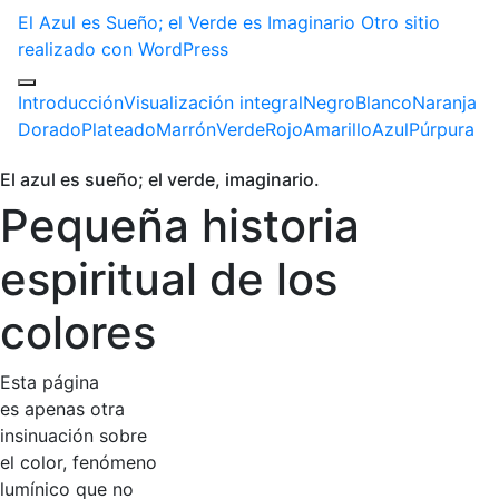
El Azul es Sueño; el Verde es Imaginario
Otro sitio
realizado con WordPress
Introducción
Visualización integral
Negro
Blanco
Naranja
Dorado
Plateado
Marrón
Verde
Rojo
Amarillo
Azul
Púrpura
El azul es sueño; el verde, imaginario.
Pequeña historia
espiritual de los
colores
Esta página
es apenas otra
insinuación sobre
el color, fenómeno
lumínico que no