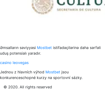
s to przykład funkcjonowania współczesnych mediów
Əmsalların səviyyəsi
Mostbet
istifadəçilərinə daha sərfəli
uduş potensialı yaradır.
casino leovegas
Jednou z hlavních výhod
Mostbet
jsou
konkurenceschopné kurzy na sportovní sázky.
© 2020. All rights reserved