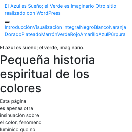
El Azul es Sueño; el Verde es Imaginario
Otro sitio
realizado con WordPress
Introducción
Visualización integral
Negro
Blanco
Naranja
Dorado
Plateado
Marrón
Verde
Rojo
Amarillo
Azul
Púrpura
El azul es sueño; el verde, imaginario.
Pequeña historia
espiritual de los
colores
Esta página
es apenas otra
insinuación sobre
el color, fenómeno
lumínico que no