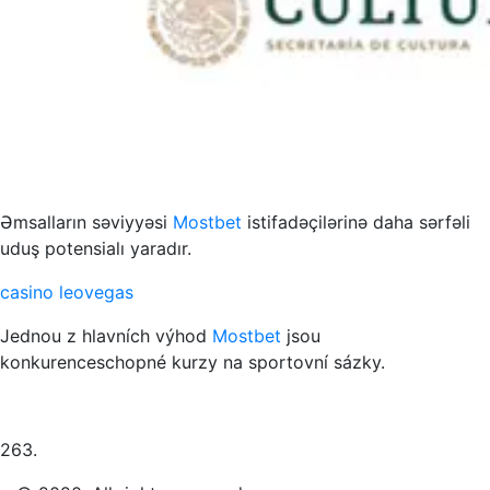
s to przykład funkcjonowania współczesnych mediów
Əmsalların səviyyəsi
Mostbet
istifadəçilərinə daha sərfəli
uduş potensialı yaradır.
casino leovegas
Jednou z hlavních výhod
Mostbet
jsou
konkurenceschopné kurzy na sportovní sázky.
263.