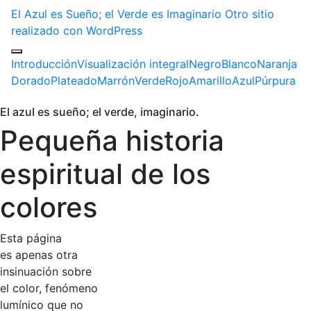
El Azul es Sueño; el Verde es Imaginario
Otro sitio
realizado con WordPress
Introducción
Visualización integral
Negro
Blanco
Naranja
Dorado
Plateado
Marrón
Verde
Rojo
Amarillo
Azul
Púrpura
El azul es sueño; el verde, imaginario.
Pequeña historia
espiritual de los
colores
Esta página
es apenas otra
insinuación sobre
el color, fenómeno
lumínico que no