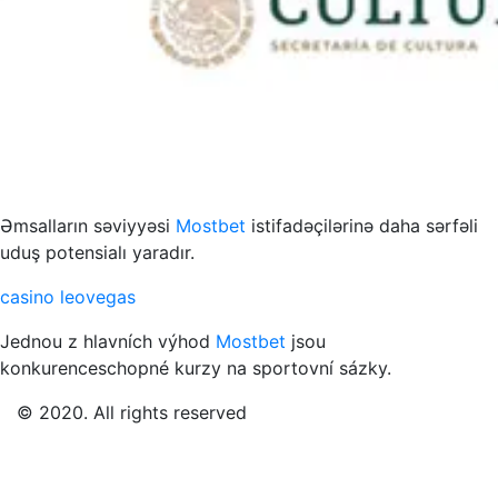
s to przykład funkcjonowania współczesnych mediów
Əmsalların səviyyəsi
Mostbet
istifadəçilərinə daha sərfəli
uduş potensialı yaradır.
casino leovegas
Jednou z hlavních výhod
Mostbet
jsou
konkurenceschopné kurzy na sportovní sázky.
© 2020. All rights reserved