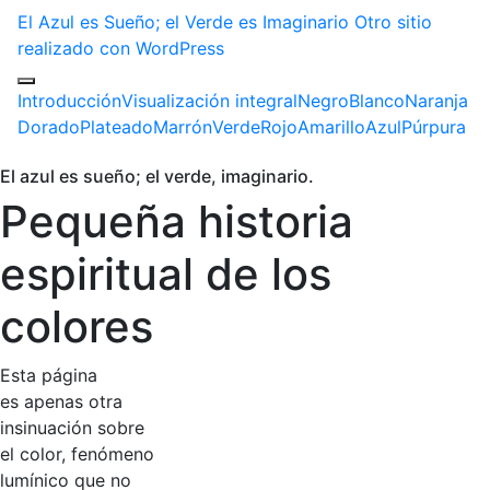
El Azul es Sueño; el Verde es Imaginario
Otro sitio
realizado con WordPress
Introducción
Visualización integral
Negro
Blanco
Naranja
Dorado
Plateado
Marrón
Verde
Rojo
Amarillo
Azul
Púrpura
El azul es sueño; el verde, imaginario.
Pequeña historia
espiritual de los
colores
Esta página
es apenas otra
insinuación sobre
el color, fenómeno
lumínico que no