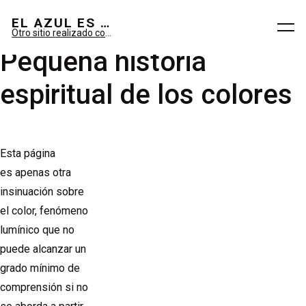
El azul es sueño; el verde, imaginario.
EL AZUL ES SUEÑO; EL VERDE ES IMAGINARIO
Otro sitio realizado con WordPress
Pequeña historia
espiritual de los colores
Esta página
es apenas otra
insinuación sobre
el color, fenómeno
lumínico que no
puede alcanzar un
grado mínimo de
comprensión si no