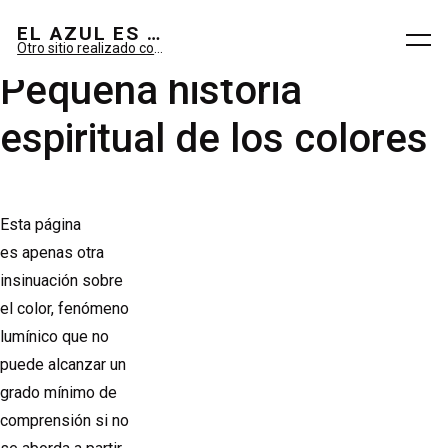
El azul es sueño; el verde, imaginario.
EL AZUL ES SUEÑO; EL VERDE ES IMAGINARIO
Otro sitio realizado con WordPress
Pequeña historia
espiritual de los colores
Esta página
es apenas otra
insinuación sobre
el color, fenómeno
lumínico que no
puede alcanzar un
grado mínimo de
comprensión si no