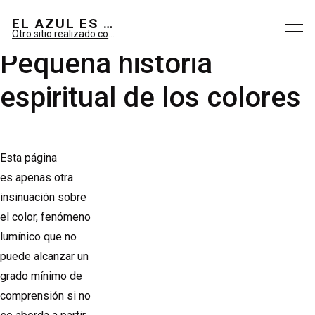
El azul es sueño; el verde, imaginario.
EL AZUL ES SUEÑO; EL VERDE ES IMAGINARIO
Otro sitio realizado con WordPress
Pequeña historia
espiritual de los colores
Esta página
es apenas otra
insinuación sobre
el color, fenómeno
lumínico que no
puede alcanzar un
grado mínimo de
comprensión si no