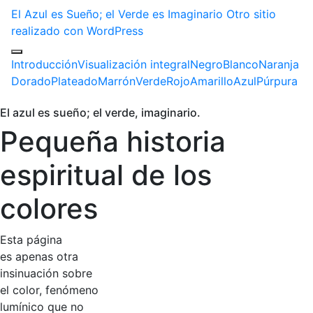
El Azul es Sueño; el Verde es Imaginario
Otro sitio
realizado con WordPress
Introducción
Visualización integral
Negro
Blanco
Naranja
Dorado
Plateado
Marrón
Verde
Rojo
Amarillo
Azul
Púrpura
El azul es sueño; el verde, imaginario.
Pequeña historia
espiritual de los
colores
Esta página
es apenas otra
insinuación sobre
el color, fenómeno
lumínico que no