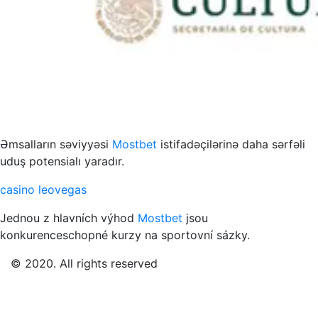
s to przykład funkcjonowania współczesnych mediów
Əmsalların səviyyəsi
Mostbet
istifadəçilərinə daha sərfəli
uduş potensialı yaradır.
casino leovegas
Jednou z hlavních výhod
Mostbet
jsou
konkurenceschopné kurzy na sportovní sázky.
© 2020. All rights reserved