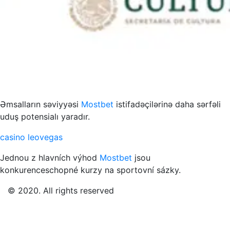
s to przykład funkcjonowania współczesnych mediów
Əmsalların səviyyəsi
Mostbet
istifadəçilərinə daha sərfəli
uduş potensialı yaradır.
casino leovegas
Jednou z hlavních výhod
Mostbet
jsou
konkurenceschopné kurzy na sportovní sázky.
© 2020. All rights reserved