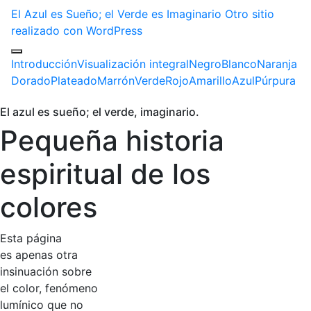
El Azul es Sueño; el Verde es Imaginario
Otro sitio
realizado con WordPress
Introducción
Visualización integral
Negro
Blanco
Naranja
Dorado
Plateado
Marrón
Verde
Rojo
Amarillo
Azul
Púrpura
El azul es sueño; el verde, imaginario.
Pequeña historia
espiritual de los
colores
Esta página
es apenas otra
insinuación sobre
el color, fenómeno
lumínico que no