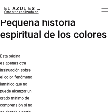
El azul es sueño; el verde, imaginario.
EL AZUL ES SUEÑO; EL VERDE ES IMAGINARIO
Otro sitio realizado con WordPress
Pequeña historia
espiritual de los colores
Esta página
es apenas otra
insinuación sobre
el color, fenómeno
lumínico que no
puede alcanzar un
grado mínimo de
comprensión si no