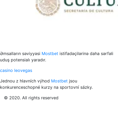
s to przykład funkcjonowania współczesnych mediów
Əmsalların səviyyəsi
Mostbet
istifadəçilərinə daha sərfəli
uduş potensialı yaradır.
casino leovegas
Jednou z hlavních výhod
Mostbet
jsou
konkurenceschopné kurzy na sportovní sázky.
© 2020. All rights reserved