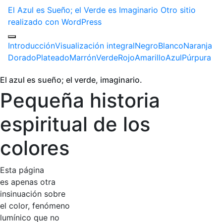
El Azul es Sueño; el Verde es Imaginario
Otro sitio
realizado con WordPress
Introducción
Visualización integral
Negro
Blanco
Naranja
Dorado
Plateado
Marrón
Verde
Rojo
Amarillo
Azul
Púrpura
El azul es sueño; el verde, imaginario.
Pequeña historia
espiritual de los
colores
Esta página
es apenas otra
insinuación sobre
el color, fenómeno
lumínico que no