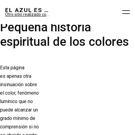
El azul es sueño; el verde, imaginario.
EL AZUL ES SUEÑO; EL VERDE ES IMAGINARIO
Otro sitio realizado con WordPress
Pequeña historia
espiritual de los colores
Esta página
es apenas otra
insinuación sobre
el color, fenómeno
lumínico que no
puede alcanzar un
grado mínimo de
comprensión si no