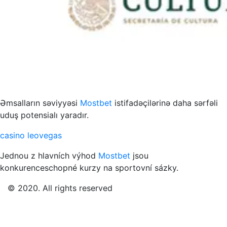
s to przykład funkcjonowania współczesnych mediów
Əmsalların səviyyəsi
Mostbet
istifadəçilərinə daha sərfəli
uduş potensialı yaradır.
casino leovegas
Jednou z hlavních výhod
Mostbet
jsou
konkurenceschopné kurzy na sportovní sázky.
© 2020. All rights reserved