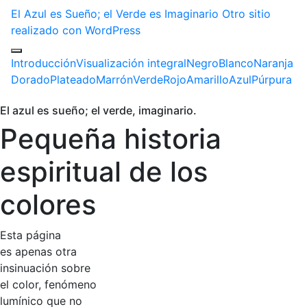
El Azul es Sueño; el Verde es Imaginario
Otro sitio
realizado con WordPress
Introducción
Visualización integral
Negro
Blanco
Naranja
Dorado
Plateado
Marrón
Verde
Rojo
Amarillo
Azul
Púrpura
El azul es sueño; el verde, imaginario.
Pequeña historia
espiritual de los
colores
Esta página
es apenas otra
insinuación sobre
el color, fenómeno
lumínico que no