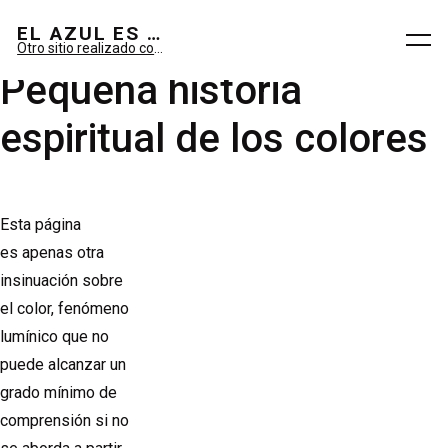
El azul es sueño; el verde, imaginario.
EL AZUL ES SUEÑO; EL VERDE ES IMAGINARIO
Otro sitio realizado con WordPress
Pequeña historia
espiritual de los colores
Esta página
es apenas otra
insinuación sobre
el color, fenómeno
lumínico que no
puede alcanzar un
grado mínimo de
comprensión si no